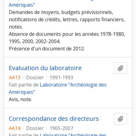
Amériques"
Demandes de moyens, budgets prévisionnels,
notifications de crédits, lettres, rapports financiers,
notes.
Absence de documents pour les années 1978-1980,
1995, 2000, 2002-2004.
Présence d'un document de 2012.
Evaluation du laboratoire
Ajout
AA13
·
Dossier
·
1991-1993
Fait partie de
Laboratoire "Archéologie des
Amériques"
Avis, note.
Correspondance des directeurs
Ajout
AA14
·
Dossier
·
1965-2007
Fait partie de
Laboratoire "Archéologie des