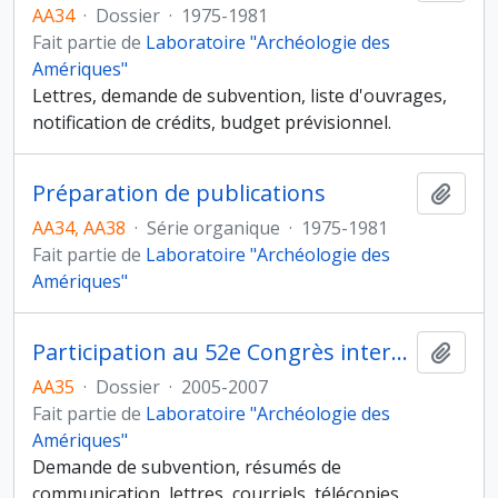
AA34
·
Dossier
·
1975-1981
Fait partie de
Laboratoire "Archéologie des
Amériques"
Lettres, demande de subvention, liste d'ouvrages,
notification de crédits, budget prévisionnel.
Préparation de publications
Ajout
AA34, AA38
·
Série organique
·
1975-1981
Fait partie de
Laboratoire "Archéologie des
Amériques"
Participation au 52e Congrès international des Américanistes, Séville (Espagne), 17-21 juillet 2006
Ajout
AA35
·
Dossier
·
2005-2007
Fait partie de
Laboratoire "Archéologie des
Amériques"
Demande de subvention, résumés de
communication, lettres, courriels, télécopies.