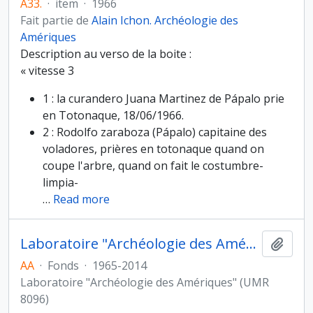
A33.
·
item
·
1966
Fait partie de
Alain Ichon. Archéologie des
Amériques
Description au verso de la boite :
« vitesse 3
1 : la curandero Juana Martinez de Pápalo prie
en Totonaque, 18/06/1966.
2 : Rodolfo zaraboza (Pápalo) capitaine des
voladores, prières en totonaque quand on
coupe l'arbre, quand on fait le costumbre-
limpia-
…
Read more
Laboratoire "Archéologie des Amériques"
Ajout
AA
·
Fonds
·
1965-2014
Laboratoire "Archéologie des Amériques" (UMR
8096)