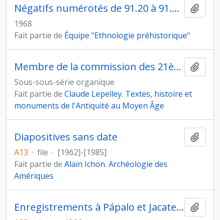
Négatifs numérotés de 91.20 à 91.36A
Ajout
1968
Fait partie de
Équipe "Ethnologie préhistorique"
Membre de la commission des 21ème et 22ème sections
Ajout
Sous-sous-série organique
Fait partie de
Claude Lepelley. Textes, histoire et
monuments de l'Antiquité au Moyen Âge
Diapositives sans date
Ajout
A13
·
file
·
[1962]-[1985]
Fait partie de
Alain Ichon. Archéologie des
Amériques
Enregistrements à Pápalo et Jacatepec (1966)
Ajout