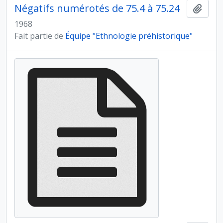
Négatifs numérotés de 75.4 à 75.24
Ajout
1968
Fait partie de
Équipe "Ethnologie préhistorique"