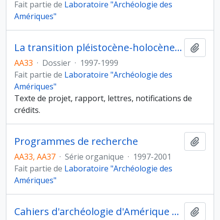
Fait partie de
Laboratoire "Archéologie des
Amériques"
La transition pléistocène-holocène et les premiers peuplements humains du littoral Sud-Pacifique américain, Programme « Paléoenvironnement, évolution des hominidés » (CNRS), sous la direction de D. Lavallée
Ajout
AA33
·
Dossier
·
1997-1999
Fait partie de
Laboratoire "Archéologie des
Amériques"
Texte de projet, rapport, lettres, notifications de
crédits.
Programmes de recherche
Ajout
AA33, AA37
·
Série organique
·
1997-2001
Fait partie de
Laboratoire "Archéologie des
Amériques"
Cahiers d'archéologie d'Amérique du sud puis Cahiers d'archéologie et d'ethnologie d'Amérique du sud
Ajout