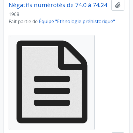
Négatifs numérotés de 74.0 à 74.24
Ajout
1968
Fait partie de
Équipe "Ethnologie préhistorique"