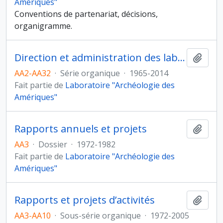
Amériques"
Conventions de partenariat, décisions,
organigramme.
Direction et administration des laboratoires
Ajout
AA2-AA32
·
Série organique
·
1965-2014
Fait partie de
Laboratoire "Archéologie des
Amériques"
Rapports annuels et projets
Ajout
AA3
·
Dossier
·
1972-1982
Fait partie de
Laboratoire "Archéologie des
Amériques"
Rapports et projets d’activités
Ajout
AA3-AA10
·
Sous-série organique
·
1972-2005