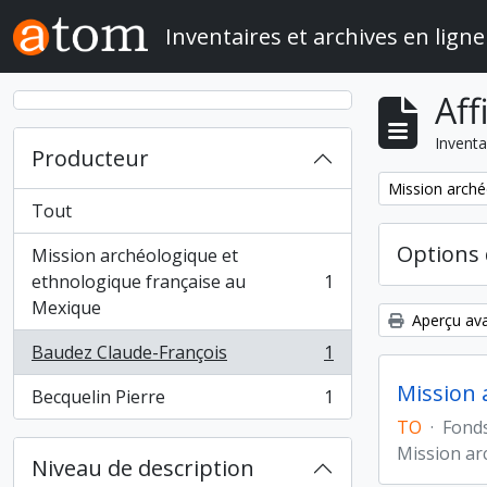
Skip to main content
Inventaires et archives en ligne
Aff
Inventa
Producteur
Remove filter:
Mission arché
Tout
Options 
Mission archéologique et
ethnologique française au
1
, 1 résultats
Mexique
Aperçu ava
Baudez Claude-François
1
, 1 résultats
Mission 
Becquelin Pierre
1
, 1 résultats
TO
·
Fond
Mission ar
Niveau de description