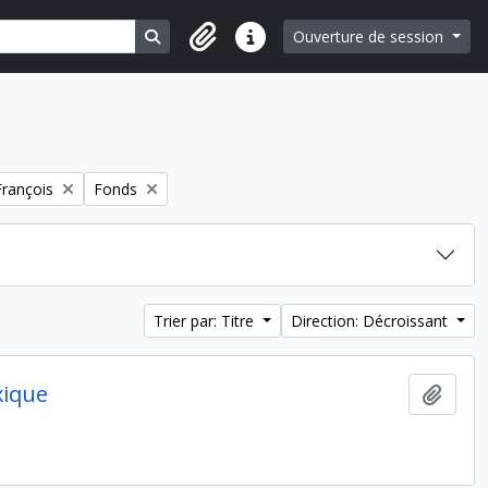
Search in browse page
Ouverture de session
Liens rapides
Remove filter:
rançois
Fonds
Trier par: Titre
Direction: Décroissant
xique
Ajout