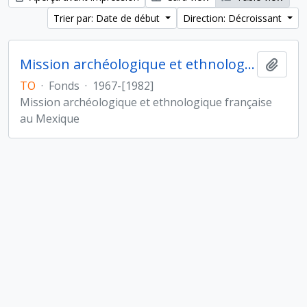
Trier par: Date de début
Direction: Décroissant
Mission archéologique et ethnologique française au Mexique
Ajout
TO
·
Fonds
·
1967-[1982]
Mission archéologique et ethnologique française
au Mexique