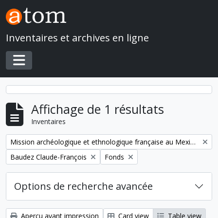
Skip to main content
Inventaires et archives en ligne
Toggle navigation
Affichage de 1 résultats
Inventaires
Remove filter:
Mission archéologique et ethnologique française au Mexique
Remove filter:
Remove filter:
Baudez Claude-François
Fonds
Options de recherche avancée
Aperçu avant impression
Card view
Table view