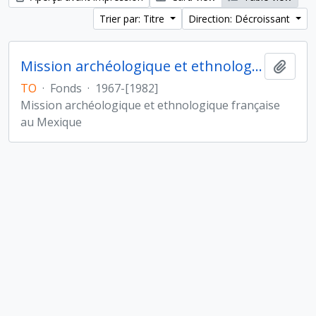
Trier par: Titre
Direction: Décroissant
Mission archéologique et ethnologique française au Mexique
Ajout
TO
·
Fonds
·
1967-[1982]
Mission archéologique et ethnologique française
au Mexique