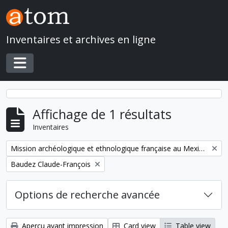
Skip to main content
Inventaires et archives en ligne
Toggle navigation
Affichage de 1 résultats
Inventaires
Remove filter:
Mission archéologique et ethnologique française au Mexique
Remove filter:
Baudez Claude-François
Options de recherche avancée
Aperçu avant impression
Card view
Table view