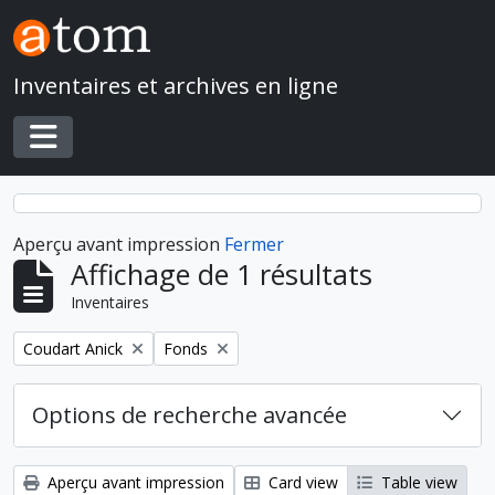
Skip to main content
Inventaires et archives en ligne
Toggle navigation
Aperçu avant impression
Fermer
Affichage de 1 résultats
Inventaires
Remove filter:
Remove filter:
Coudart Anick
Fonds
Options de recherche avancée
Aperçu avant impression
Card view
Table view