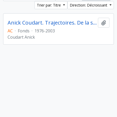
Trier par: Titre
Direction: Décroissant
Anick Coudart. Trajectoires. De la sédentarisation à l'État
Ajout
AC
·
Fonds
·
1976-2003
Coudart Anick