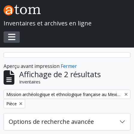
Skip to main content
Inventaires et archives en ligne
Toggle navigation
Aperçu avant impression
Fermer
Affichage de 2 résultats
Inventaires
Remove filter:
Mission archéologique et ethnologique française au Mexique
Remove filter:
Pièce
Options de recherche avancée