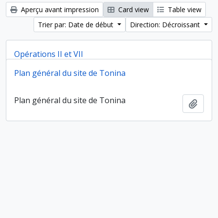
Aperçu avant impression
Card view
Table view
Trier par: Date de début
Direction: Décroissant
Opérations II et VII
Plan général du site de Tonina
Opérations II et VII
Ajout
Plan général du site de Tonina
Ajout