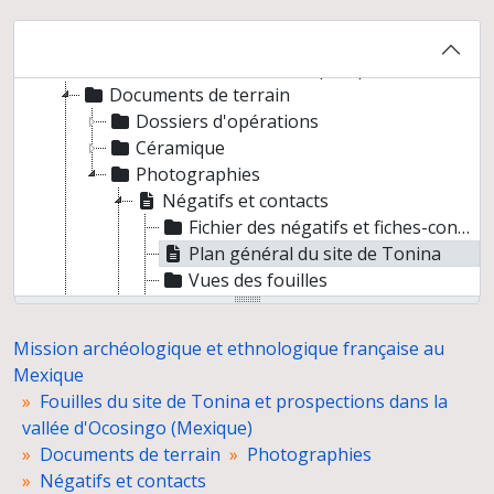
Mission archéologique et ethnologique française au Mexique
Fouilles de Los Naranjos (Honduras)
Fouilles du site de Tonina et prospections dans la vallée d'Ocosingo (Mexique)
Documents de terrain
Dossiers d'opérations
Céramique
Photographies
Négatifs et contacts
Fichier des négatifs et fiches-contacts
Plan général du site de Tonina
Vues des fouilles
Secteur R168
Céramiques
Mission archéologique et ethnologique française au
Dessins des scultpures
Mexique
Dessins des céramiques
Fouilles du site de Tonina et prospections dans la
Photographies non légendées
vallée d'Ocosingo (Mexique)
Diapositives
Documents de terrain
Photographies
Tirages photographiques
Négatifs et contacts
Rapports de fouilles