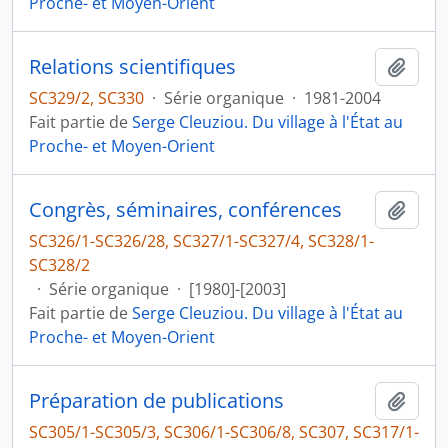
Proche- et Moyen-Orient
Relations scientifiques
Ajout
SC329/2, SC330
·
Série organique
·
1981-2004
Fait partie de
Serge Cleuziou. Du village à l'État au
Proche- et Moyen-Orient
Congrès, séminaires, conférences
Ajout
SC326/1-SC326/28, SC327/1-SC327/4, SC328/1-
SC328/2
·
Série organique
·
[1980]-[2003]
Fait partie de
Serge Cleuziou. Du village à l'État au
Proche- et Moyen-Orient
Préparation de publications
Ajout
SC305/1-SC305/3, SC306/1-SC306/8, SC307, SC317/1-