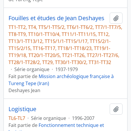
Fouilles et études de Jean Deshayes
Ajout
TT1-TT2, TT4, TT5/1-TT5/2, TT6/1-TT6/2, TT7/1-TT7/5,
TT8-TT9, TT10/1-TT10/4, TT11/1-TT11/15, TT12,
TT13/1-TT13/12, TT15/1/1-TT15/1/17, TT15/2/1-
TT15/2/15, TT16-TT17, TT18/1-TT18/23, TT19/1-
TT19/18, TT20/1-TT20/5, TT21-TT26, TT27/1-TT27/6,
TT28/1-TT28/2, TT29, TT30/1-TT30/2, TT31-TT32
·
Série organique
·
1937-1979
Fait partie de
Mission archéologique française à
Tureng Tepe (Iran)
Deshayes Jean
Logistique
Ajout
TL6-TL7
·
Série organique
·
1996-2007
Fait partie de
Fonctionnement technique et