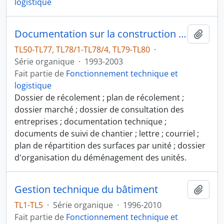
logistique
Documentation sur la construction de la Maison René-Ginouvès et installation des unités
Ajout
TL50-TL77, TL78/1-TL78/4, TL79-TL80
·
Série organique
·
1993-2003
Fait partie de
Fonctionnement technique et
logistique
Dossier de récolement ; plan de récolement ;
dossier marché ; dossier de consultation des
entreprises ; documentation technique ;
documents de suivi de chantier ; lettre ; courriel ;
plan de répartition des surfaces par unité ; dossier
d'organisation du déménagement des unités.
Gestion technique du bâtiment
Ajout
TL1-TL5
·
Série organique
·
1996-2010
Fait partie de
Fonctionnement technique et