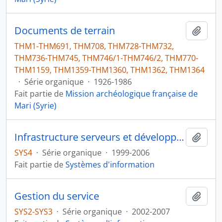
Documents de terrain
Ajout
THM1-THM691, THM708, THM728-THM732,
THM736-THM745, THM746/1-THM746/2, THM770-
THM1159, THM1359-THM1360, THM1362, THM1364
·
Série organique
·
1926-1986
Fait partie de
Mission archéologique française de
Mari (Syrie)
Infrastructure serveurs et développement Web
Ajout
SYS4
·
Série organique
·
1999-2006
Fait partie de
Systèmes d'information
Gestion du service
Ajout
SYS2-SYS3
·
Série organique
·
2002-2007