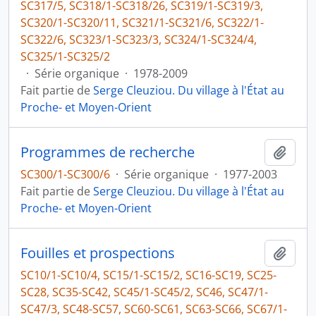
SC317/5, SC318/1-SC318/26, SC319/1-SC319/3,
SC320/1-SC320/11, SC321/1-SC321/6, SC322/1-
SC322/6, SC323/1-SC323/3, SC324/1-SC324/4,
SC325/1-SC325/2
·
Série organique
·
1978-2009
Fait partie de
Serge Cleuziou. Du village à l'État au
Proche- et Moyen-Orient
Programmes de recherche
Ajout
SC300/1-SC300/6
·
Série organique
·
1977-2003
Fait partie de
Serge Cleuziou. Du village à l'État au
Proche- et Moyen-Orient
Fouilles et prospections
Ajout
SC10/1-SC10/4, SC15/1-SC15/2, SC16-SC19, SC25-
SC28, SC35-SC42, SC45/1-SC45/2, SC46, SC47/1-
SC47/3, SC48-SC57, SC60-SC61, SC63-SC66, SC67/1-