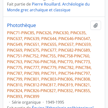
Fait partie de
Pierre Rouillard. Archéologie du
Monde grec archaïque et classique
Photothèque
Ajout
PINC71-PINC85, PINC626, PINC630, PINC635,
PINC637, PINC639, PINC644, PINC646-PINC647,
PINC649, PINC651, PINC655, PINC657, PINC659,
PINC669, PINC675, PINC677, PINC682-PINC689,
PINC751-PINC752, PINC755, PINC758-PINC760,
PINC763, PINC766-PINC768, PINC770, PINC773,
PINC775, PINC777, PINC779, PINC782, PINC784,
PINC787, PINC789, PINC791, PINC794-PINC797,
PINC799, PINC801, PINC803-PINC806, PINC808,
PINC810, PINC812-PINC817, PINC819, PINC821,
PINC824, PINC826-PINC827, PINC832, PINC855,
PINC893, PINC899
·
Série organique
·
1949-1995