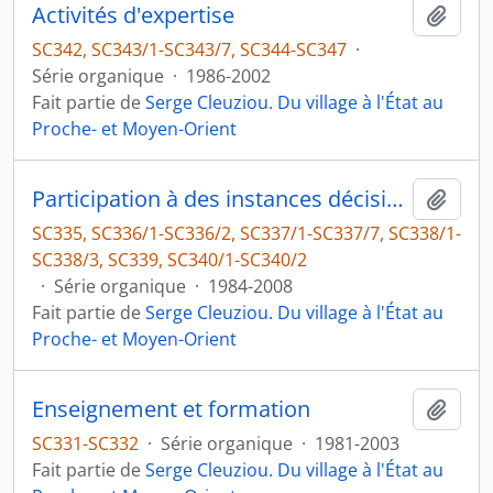
Activités d'expertise
Ajout
SC342, SC343/1-SC343/7, SC344-SC347
·
Série organique
·
1986-2002
Fait partie de
Serge Cleuziou. Du village à l'État au
Proche- et Moyen-Orient
Participation à des instances décisionnelles ou consultatives
Ajout
SC335, SC336/1-SC336/2, SC337/1-SC337/7, SC338/1-
SC338/3, SC339, SC340/1-SC340/2
·
Série organique
·
1984-2008
Fait partie de
Serge Cleuziou. Du village à l'État au
Proche- et Moyen-Orient
Enseignement et formation
Ajout
SC331-SC332
·
Série organique
·
1981-2003
Fait partie de
Serge Cleuziou. Du village à l'État au