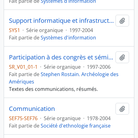
Fait partie de
Systèmes d'information
Support informatique et infrastructure réseaux et télécom
Ajout
SYS1
·
Série organique
·
1997-2004
Fait partie de
Systèmes d'information
Participation à des congrès et séminaires
Ajout
SR_V01_01-1
·
Série organique
·
1997-2006
Fait partie de
Stephen Rostain. Archéologie des
Amériques
Textes des communications, résumés.
Communication
Ajout
SEF75-SEF76
·
Série organique
·
1978-2004
Fait partie de
Société d'ethnologie française