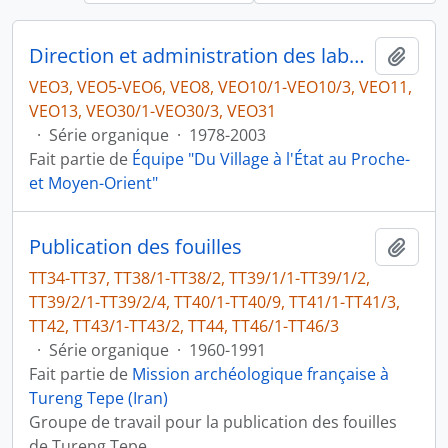
Direction et administration des laboratoires puis de l'équipe
Ajout
VEO3, VEO5-VEO6, VEO8, VEO10/1-VEO10/3, VEO11,
VEO13, VEO30/1-VEO30/3, VEO31
·
Série organique
·
1978-2003
Fait partie de
Équipe "Du Village à l'État au Proche-
et Moyen-Orient"
Publication des fouilles
Ajout
TT34-TT37, TT38/1-TT38/2, TT39/1/1-TT39/1/2,
TT39/2/1-TT39/2/4, TT40/1-TT40/9, TT41/1-TT41/3,
TT42, TT43/1-TT43/2, TT44, TT46/1-TT46/3
·
Série organique
·
1960-1991
Fait partie de
Mission archéologique française à
Tureng Tepe (Iran)
Groupe de travail pour la publication des fouilles
de Tureng Tepe