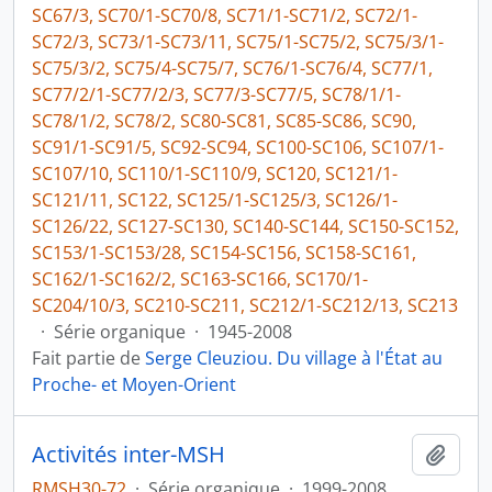
SC67/3, SC70/1-SC70/8, SC71/1-SC71/2, SC72/1-
SC72/3, SC73/1-SC73/11, SC75/1-SC75/2, SC75/3/1-
SC75/3/2, SC75/4-SC75/7, SC76/1-SC76/4, SC77/1,
SC77/2/1-SC77/2/3, SC77/3-SC77/5, SC78/1/1-
SC78/1/2, SC78/2, SC80-SC81, SC85-SC86, SC90,
SC91/1-SC91/5, SC92-SC94, SC100-SC106, SC107/1-
SC107/10, SC110/1-SC110/9, SC120, SC121/1-
SC121/11, SC122, SC125/1-SC125/3, SC126/1-
SC126/22, SC127-SC130, SC140-SC144, SC150-SC152,
SC153/1-SC153/28, SC154-SC156, SC158-SC161,
SC162/1-SC162/2, SC163-SC166, SC170/1-
SC204/10/3, SC210-SC211, SC212/1-SC212/13, SC213
·
Série organique
·
1945-2008
Fait partie de
Serge Cleuziou. Du village à l'État au
Proche- et Moyen-Orient
Activités inter-MSH
Ajout
RMSH30-72
·
Série organique
·
1999-2008