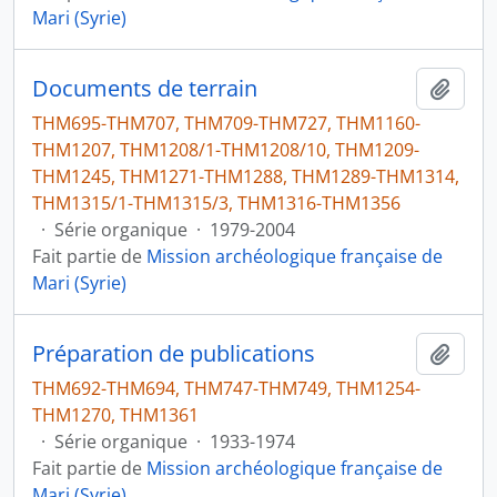
Mari (Syrie)
Documents de terrain
Ajout
THM695-THM707, THM709-THM727, THM1160-
THM1207, THM1208/1-THM1208/10, THM1209-
THM1245, THM1271-THM1288, THM1289-THM1314,
THM1315/1-THM1315/3, THM1316-THM1356
·
Série organique
·
1979-2004
Fait partie de
Mission archéologique française de
Mari (Syrie)
Préparation de publications
Ajout
THM692-THM694, THM747-THM749, THM1254-
THM1270, THM1361
·
Série organique
·
1933-1974
Fait partie de
Mission archéologique française de
Mari (Syrie)