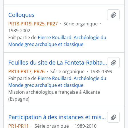
Colloques
Ajout
PR18-PR19, PR25, PR27
·
Série organique
·
1989-2002
Fait partie de
Pierre Rouillard. Archéologie du
Monde grec archaïque et classique
Fouilles du site de La Fonteta-Rabita à Guardamar del Segura (Alicante, Espagne)
Ajout
PR13-PR17, PR26
·
Série organique
·
1985-1999
Fait partie de
Pierre Rouillard. Archéologie du
Monde grec archaïque et classique
Mission archéologique française à Alicante
(Espagne)
Participation à des instances et missions d'expertise
Ajout
PR1-PR11
·
Série organique
·
1989-2010