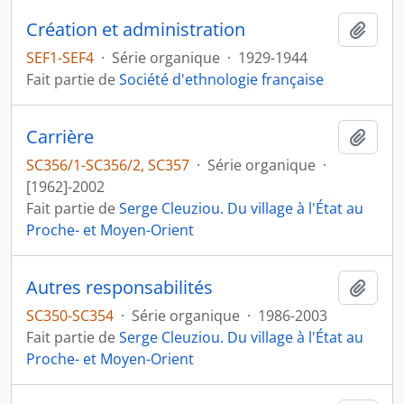
Création et administration
Ajout
SEF1-SEF4
·
Série organique
·
1929-1944
Fait partie de
Société d'ethnologie française
Carrière
Ajout
SC356/1-SC356/2, SC357
·
Série organique
·
[1962]-2002
Fait partie de
Serge Cleuziou. Du village à l'État au
Proche- et Moyen-Orient
Autres responsabilités
Ajout
SC350-SC354
·
Série organique
·
1986-2003
Fait partie de
Serge Cleuziou. Du village à l'État au
Proche- et Moyen-Orient