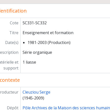
res responsabilités
entification
rière
Cote
SC331-SC332
Titre
Enseignement et formation
Date(s)
1981-2003 (Production)
escription
Série organique
érielle et
1 liasse
support
contexte
roducteur
Cleuziou Serge
(1945-2009)
Dépôt
Pôle Archives de la Maison des sciences humai