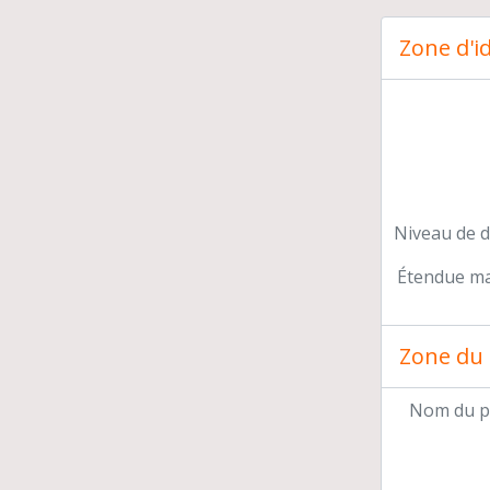
Aut
Zone d'id
Car
Niveau de d
Étendue mat
Zone du 
Nom du p