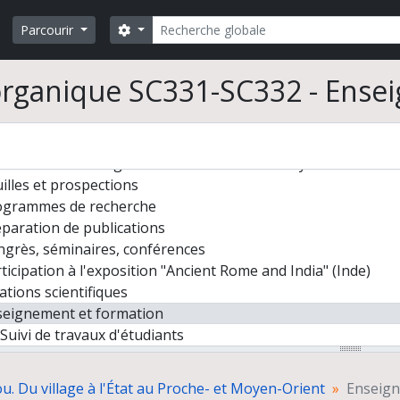
Rechercher
Search options
Parcourir
organique SC331-SC332 - Ense
Cleuziou. Du village à l'État au Proche- et Moyen-Orient
illes et prospections
ogrammes de recherche
paration de publications
grès, séminaires, conférences
ticipation à l'exposition "Ancient Rome and India" (Inde)
ations scientifiques
seignement et formation
Suivi de travaux d'étudiants
Cours d'archéologie orientale à l'université Paris 1 Panth
ticipation à des instances décisionnelles ou consultatives
u. Du village à l'État au Proche- et Moyen-Orient
Enseign
ivités d'expertise