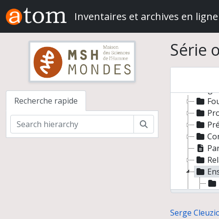
Skip to main content
Inventaires et archives en ligne
Série 
Serge 
Recherche rapide
Fou
Pr
Rechercher
Pré
Con
Par
Rel
En
Par
Serge Cleuzio
Act