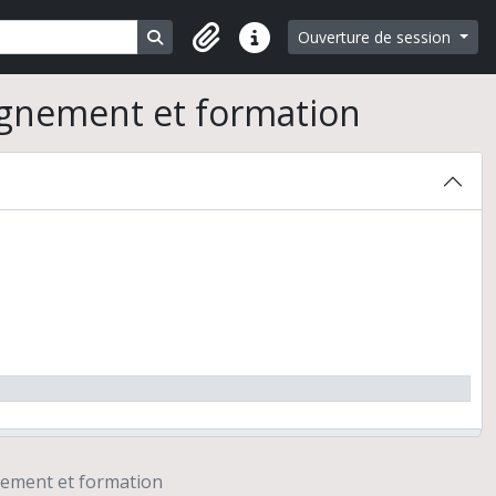
Search in browse page
Ouverture de session
Liens rapides
ignement et formation
éon-Sorbonne
ement et formation