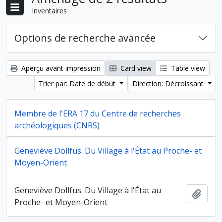
Inventaires
Options de recherche avancée
Aperçu avant impression
Card view
Table view
Trier par: Date de début
Direction: Décroissant
Membre de l'ERA 17 du Centre de recherches
archéologiques (CNRS)
Geneviève Dollfus. Du Village à l'État au Proche- et
Membre de l'ERA 17 du Centre de recherches
Ajout
Moyen-Orient
archéologiques (CNRS)
Geneviève Dollfus. Du Village à l'État au
Ajout
Proche- et Moyen-Orient