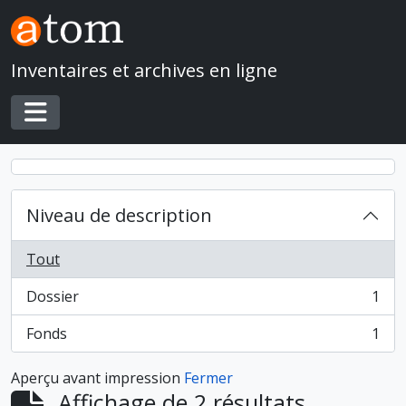
Skip to main content
Inventaires et archives en ligne
Toggle navigation
Niveau de description
Tout
Dossier
1
, 1 résultats
Fonds
1
, 1 résultats
Aperçu avant impression
Fermer
Affichage de 2 résultats