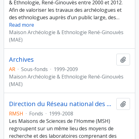
& Ethnologie, René-Ginouvès entre 2000 et 2012.
Afin de valoriser les travaux des archéologues et
des ethnologues auprès d’un public large, des
…
Read more
Maison Archéologie & Ethnologie René-Ginouvès
(MAE)
Archives
Ajout
AR
·
Sous-fonds
·
1999-2009
Maison Archéologie & Ethnologie René-Ginouvès
(MAE)
Direction du Réseau national des Maisons des sciences de l'Homme
Ajout
RMSH
·
Fonds
·
1999-2008
Les Maisons de Sciences de l'Homme (MSH)
regroupent sur un même lieu des moyens de
recherche et des laboratoires comprenant des