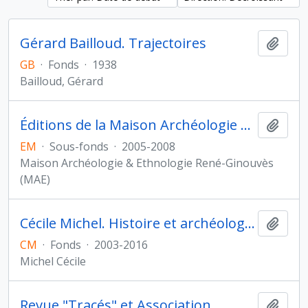
Gérard Bailloud. Trajectoires
Ajout
GB
·
Fonds
·
1938
Bailloud, Gérard
Éditions de la Maison Archéologie et Ethnologie René-Ginouvès
Ajout
EM
·
Sous-fonds
·
2005-2008
Maison Archéologie & Ethnologie René-Ginouvès
(MAE)
Cécile Michel. Histoire et archéologie de l'Orient cunéiforme
Ajout
CM
·
Fonds
·
2003-2016
Michel Cécile
Revue "Tracés" et Association
Ajout