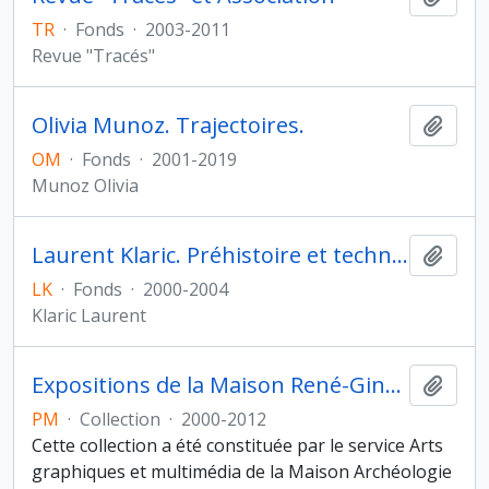
TR
·
Fonds
·
2003-2011
Revue "Tracés"
Olivia Munoz. Trajectoires.
Ajout
OM
·
Fonds
·
2001-2019
Munoz Olivia
Laurent Klaric. Préhistoire et technologie
Ajout
LK
·
Fonds
·
2000-2004
Klaric Laurent
Expositions de la Maison René-Ginouvès, Archéologie et Ethnologie
Ajout
PM
·
Collection
·
2000-2012
Cette collection a été constituée par le service Arts
graphiques et multimédia de la Maison Archéologie