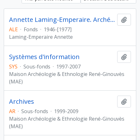
Annette Laming-Emperaire. Archéologie des Amériques
Ajout
ALE
·
Fonds
·
1946-[1977]
Laming-Emperaire Annette
Systèmes d'information
Ajout
SYS
·
Sous-fonds
·
1997-2007
Maison Archéologie & Ethnologie René-Ginouvès
(MAE)
Archives
Ajout
AR
·
Sous-fonds
·
1999-2009
Maison Archéologie & Ethnologie René-Ginouvès
(MAE)