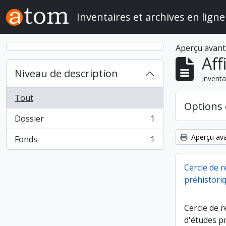
Skip to main content
Inventaires et archives en ligne
Aperçu avant
Aff
Niveau de description
Inventa
Tout
Options 
Dossier
1
, 1 résultats
Aperçu ava
Fonds
1
, 1 résultats
Cercle de 
préhistori
Cercle de 
d'études p