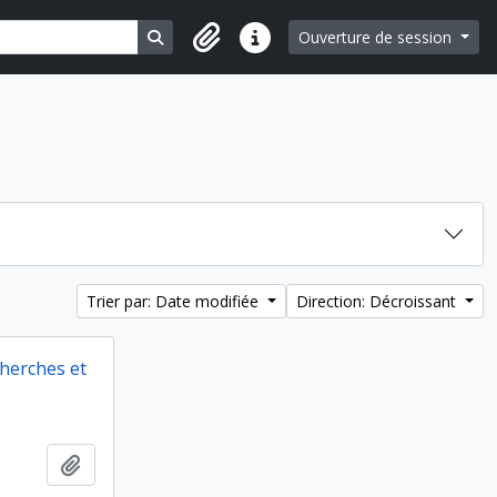
Search in browse page
Ouverture de session
Liens rapides
Trier par: Date modifiée
Direction: Décroissant
cherches et
Ajouter au presse-papier