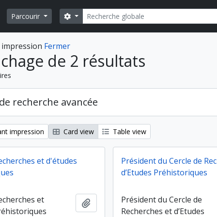
Rechercher
Search options
Parcourir
 impression
Fermer
ichage de 2 résultats
ires
de recherche avancée
nt impression
Card view
Table view
recherches et d'études
Président du Cercle de Re
ques
d’Etudes Préhistoriques
recherches et
Président du Cercle de
Ajouter au presse-papier
réhistoriques
Recherches et d’Etudes