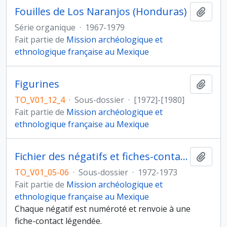
Fouilles de Los Naranjos (Honduras)
Ajout
Série organique
·
1967-1979
Fait partie de
Mission archéologique et
ethnologique française au Mexique
Figurines
Ajout
TO_V01_12_4
·
Sous-dossier
·
[1972]-[1980]
Fait partie de
Mission archéologique et
ethnologique française au Mexique
Fichier des négatifs et fiches-contacts
Ajout
TO_V01_05-06
·
Sous-dossier
·
1972-1973
Fait partie de
Mission archéologique et
ethnologique française au Mexique
Chaque négatif est numéroté et renvoie à une
fiche-contact légendée.