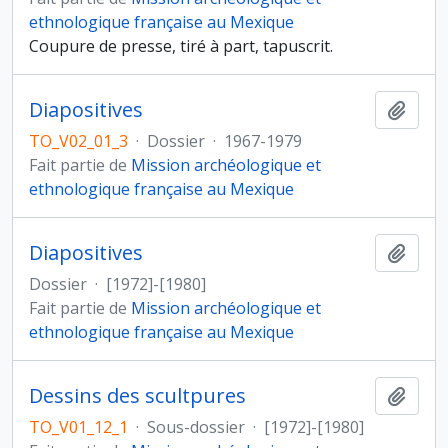
ethnologique française au Mexique
Coupure de presse, tiré à part, tapuscrit.
Diapositives
Ajout
TO_V02_01_3
·
Dossier
·
1967-1979
Fait partie de
Mission archéologique et
ethnologique française au Mexique
Diapositives
Ajout
Dossier
·
[1972]-[1980]
Fait partie de
Mission archéologique et
ethnologique française au Mexique
Dessins des scultpures
Ajout
TO_V01_12_1
·
Sous-dossier
·
[1972]-[1980]