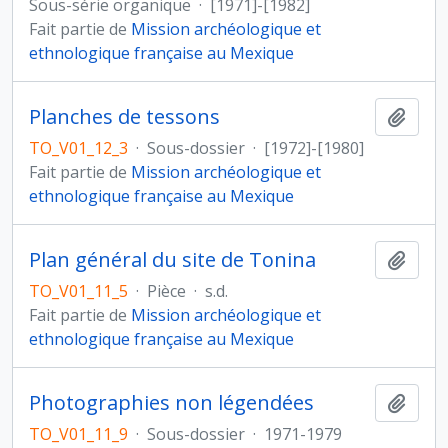
Sous-série organique
·
[1971]-[1982]
Fait partie de
Mission archéologique et
ethnologique française au Mexique
Planches de tessons
Ajout
TO_V01_12_3
·
Sous-dossier
·
[1972]-[1980]
Fait partie de
Mission archéologique et
ethnologique française au Mexique
Plan général du site de Tonina
Ajout
TO_V01_11_5
·
Pièce
·
s.d.
Fait partie de
Mission archéologique et
ethnologique française au Mexique
Photographies non légendées
Ajout
TO_V01_11_9
·
Sous-dossier
·
1971-1979