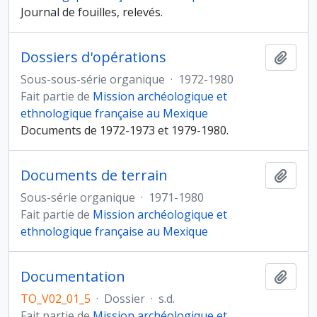
Journal de fouilles, relevés.
Dossiers d'opérations
Ajout
Sous-sous-série organique
·
1972-1980
Fait partie de
Mission archéologique et
ethnologique française au Mexique
Documents de 1972-1973 et 1979-1980.
Documents de terrain
Ajout
Sous-série organique
·
1971-1980
Fait partie de
Mission archéologique et
ethnologique française au Mexique
Documentation
Ajout
TO_V02_01_5
·
Dossier
·
s.d.
Fait partie de
Mission archéologique et