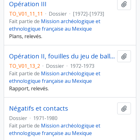
Opération III
Ajout
TO_V01_11_11
·
Dossier
·
[1972]-[1973]
Fait partie de
Mission archéologique et
ethnologique française au Mexique
Plans, relevés.
Opération II, fouilles du jeu de balle et de la structure sud
Ajout
TO_V01_13_2
·
Dossier
·
1972-1973
Fait partie de
Mission archéologique et
ethnologique française au Mexique
Rapport, relevés.
Négatifs et contacts
Ajout
Dossier
·
1971-1980
Fait partie de
Mission archéologique et
ethnologique française au Mexique