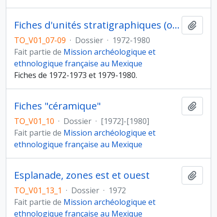
Fiches d'unités stratigraphiques (ou fiches d'opération)
Ajout
TO_V01_07-09
·
Dossier
·
1972-1980
Fait partie de
Mission archéologique et
ethnologique française au Mexique
Fiches de 1972-1973 et 1979-1980.
Fiches "céramique"
Ajout
TO_V01_10
·
Dossier
·
[1972]-[1980]
Fait partie de
Mission archéologique et
ethnologique française au Mexique
Esplanade, zones est et ouest
Ajout
TO_V01_13_1
·
Dossier
·
1972
Fait partie de
Mission archéologique et
ethnologique française au Mexique