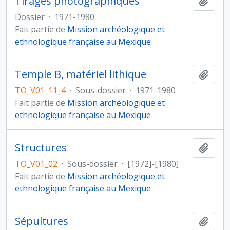
Tirages photographiques
Ajout
Dossier
·
1971-1980
Fait partie de
Mission archéologique et
ethnologique française au Mexique
Temple B, matériel lithique
Ajout
TO_V01_11_4
·
Sous-dossier
·
1971-1980
Fait partie de
Mission archéologique et
ethnologique française au Mexique
Structures
Ajout
TO_V01_02
·
Sous-dossier
·
[1972]-[1980]
Fait partie de
Mission archéologique et
ethnologique française au Mexique
Sépultures
Ajout