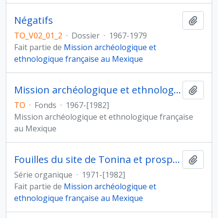
Négatifs
Ajout
TO_V02_01_2
·
Dossier
·
1967-1979
Fait partie de
Mission archéologique et
ethnologique française au Mexique
Mission archéologique et ethnologique française au Mexique
Ajout
TO
·
Fonds
·
1967-[1982]
Mission archéologique et ethnologique française
au Mexique
Fouilles du site de Tonina et prospections dans la vallée d'Ocosingo (Mexique)
Ajout
Série organique
·
1971-[1982]
Fait partie de
Mission archéologique et
ethnologique française au Mexique