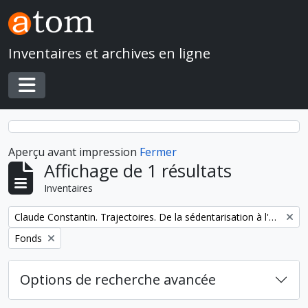
Skip to main content
Inventaires et archives en ligne
Toggle navigation
Aperçu avant impression
Fermer
Affichage de 1 résultats
Inventaires
Remove filter:
Claude Constantin. Trajectoires. De la sédentarisation à l'État
Remove filter:
Fonds
Options de recherche avancée