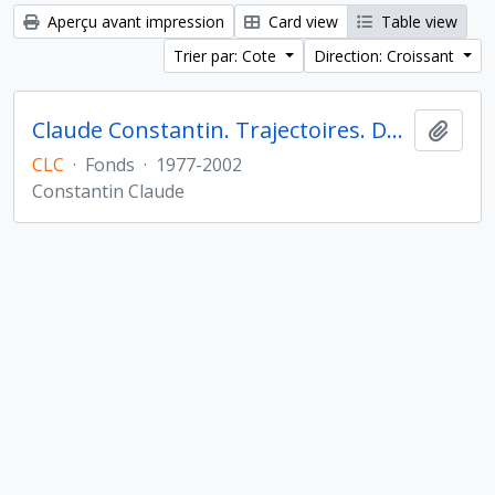
Aperçu avant impression
Card view
Table view
Trier par: Cote
Direction: Croissant
Claude Constantin. Trajectoires. De la sédentarisation à l'État
Ajout
CLC
·
Fonds
·
1977-2002
Constantin Claude