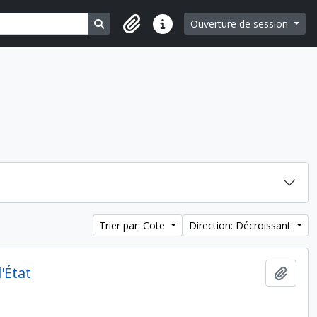
Search in browse page
Ouverture de session
Liens rapides
Trier par: Cote
Direction: Décroissant
'État
Ajout