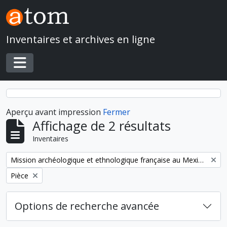
Skip to main content
Inventaires et archives en ligne
Toggle navigation
Aperçu avant impression
Fermer
Affichage de 2 résultats
Inventaires
Remove filter:
Mission archéologique et ethnologique française au Mexique
Remove filter:
Pièce
Options de recherche avancée