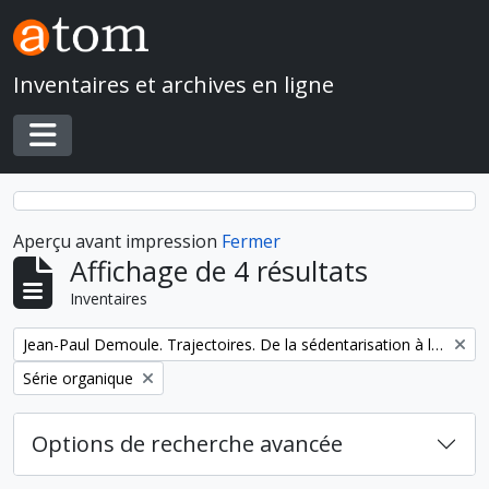
Skip to main content
Inventaires et archives en ligne
Toggle navigation
Aperçu avant impression
Fermer
Affichage de 4 résultats
Inventaires
Remove filter:
Jean-Paul Demoule. Trajectoires. De la sédentarisation à l'État
Remove filter:
Série organique
Options de recherche avancée