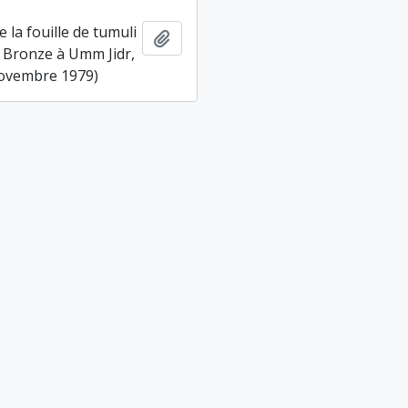
e la fouille de tumuli
Ajouter au presse-papier
u Bronze à Umm Jidr,
novembre 1979)