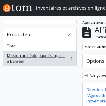
Skip to main content
Inventaires et archives en ligne
Aperçu avant
Aff
Producteur
Inventa
Tout
Remove filter:
Mission arché
Mission archéologique française
1
Options 
, 1 résultats
à Bahrein
Aperçu ava
Direction d
l'Age du B
(novembre