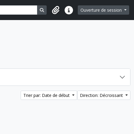
Search in browse page
Ouverture de session
Liens rapides
Trier par: Date de début
Direction: Décroissant