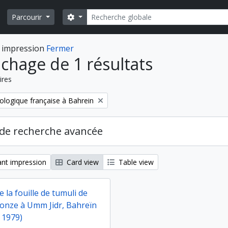
Rechercher
Search options
Parcourir
 impression
Fermer
ichage de 1 résultats
ires
ologique française à Bahrein
de recherche avancée
nt impression
Card view
Table view
e la fouille de tumuli de
ronze à Umm Jidr, Bahreïn
 1979)