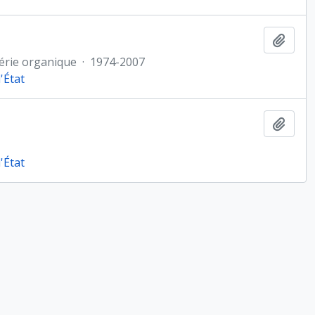
Ajout
érie organique
·
1974-2007
'État
Ajout
'État