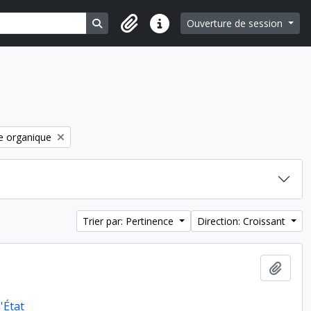
Search in browse page
Ouverture de session
Liens rapides
e organique
Trier par: Pertinence
Direction: Croissant
Ajout
'État