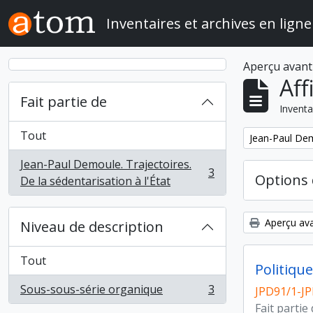
Skip to main content
Inventaires et archives en ligne
Aperçu avant
Aff
Fait partie de
Inventa
Tout
Remove filter:
Jean-Paul Demo
Jean-Paul Demoule. Trajectoires.
3
Options 
, 3 résultats
De la sédentarisation à l'État
Aperçu ava
Niveau de description
Tout
Politiqu
Sous-sous-série organique
3
JPD91/1-J
, 3 résultats
Fait partie