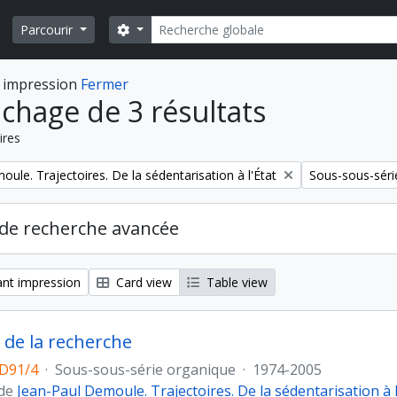
Rechercher
Search options
Parcourir
 impression
Fermer
ichage de 3 résultats
ires
Remove filter:
ule. Trajectoires. De la sédentarisation à l'État
Sous-sous-séri
de recherche avancée
nt impression
Card view
Table view
e de la recherche
PD91/4
·
Sous-sous-série organique
·
1974-2005
 de
Jean-Paul Demoule. Trajectoires. De la sédentarisation à l