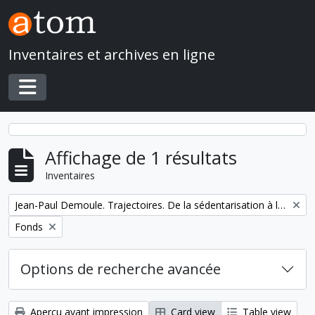
Skip to main content
Inventaires et archives en ligne
Toggle navigation
Affichage de 1 résultats
Inventaires
Remove filter:
Jean-Paul Demoule. Trajectoires. De la sédentarisation à l'État
Remove filter:
Fonds
Options de recherche avancée
Aperçu avant impression
Card view
Table view