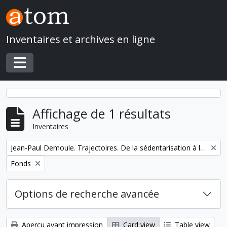
Skip to main content
Inventaires et archives en ligne
Toggle navigation
Affichage de 1 résultats
Inventaires
Remove filter:
Jean-Paul Demoule. Trajectoires. De la sédentarisation à l'État
Remove filter:
Fonds
Options de recherche avancée
Aperçu avant impression
Card view
Table view