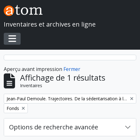
Skip to main content
Inventaires et archives en ligne
Toggle navigation
Aperçu avant impression
Fermer
Affichage de 1 résultats
Inventaires
Remove filter:
Jean-Paul Demoule. Trajectoires. De la sédentarisation à l'État
Remove filter:
Fonds
Options de recherche avancée