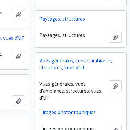
ts
Ajouter au presse-papier
Paysages, structures
Paysages, structures
Ajout
, vues d’UF
,
Ajouter au presse-papier
Vues générales, vues d’ambiance,
structures, vues d’UF
Vues générales, vues
Ajout
d’ambiance, structures, vues
d’UF
Ajouter au presse-papier
Tirages photographiques
Tirages photographiques