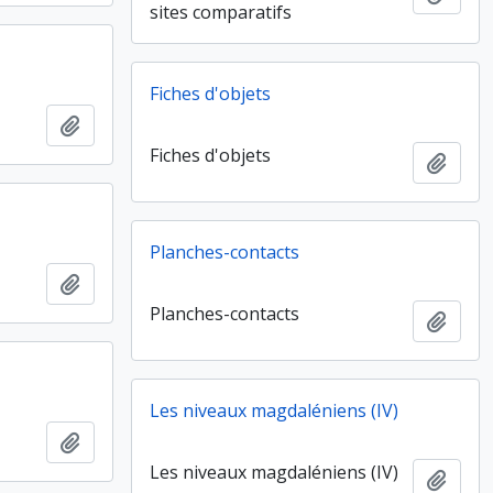
sites comparatifs
Fiches d'objets
Ajouter au presse-papier
Fiches d'objets
Ajout
Planches-contacts
Ajouter au presse-papier
Planches-contacts
Ajout
Les niveaux magdaléniens (IV)
Ajouter au presse-papier
Les niveaux magdaléniens (IV)
Ajout