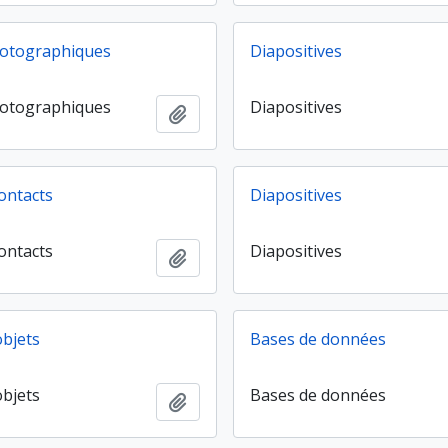
hotographiques
Diapositives
hotographiques
Diapositives
Ajouter au presse-papier
ontacts
Diapositives
ontacts
Diapositives
Ajouter au presse-papier
objets
Bases de données
objets
Bases de données
Ajouter au presse-papier