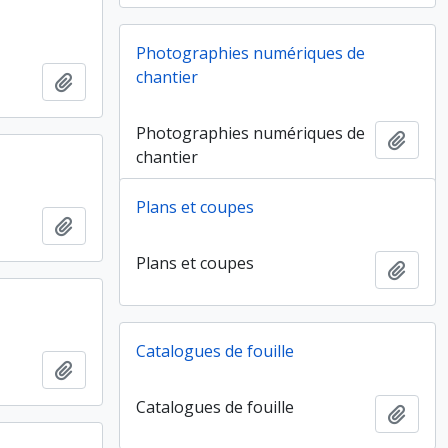
Photographies numériques de
chantier
Ajouter au presse-papier
Photographies numériques de
Ajout
chantier
Plans et coupes
Ajouter au presse-papier
Plans et coupes
Ajout
Catalogues de fouille
Ajouter au presse-papier
Catalogues de fouille
Ajout