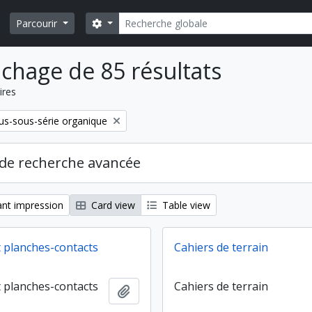
Rechercher
Search options
Parcourir
ichage de 85 résultats
ires
s-sous-série organique
de recherche avancée
nt impression
Card view
Table view
t planches-contacts
Cahiers de terrain
t planches-contacts
Cahiers de terrain
Ajouter au presse-papier