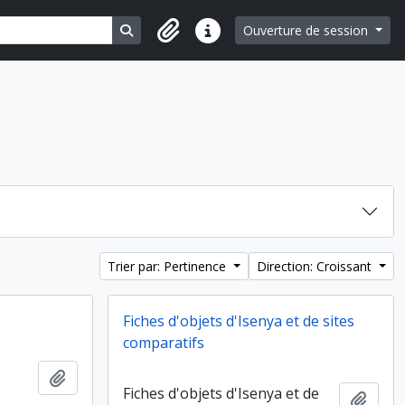
Search in browse page
Ouverture de session
Liens rapides
Trier par: Pertinence
Direction: Croissant
Fiches d'objets d'Isenya et de sites
comparatifs
Ajouter au presse-papier
Fiches d'objets d'Isenya et de
Ajout