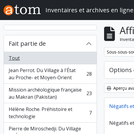
Skip to main content
Inventaires et archives en ligne
Aff
Inventa
Fait partie de
Remove filter:
Sous-sous-sou
Tout
Options 
Jean Perrot. Du Village à l'État
28
, 28 résultats
au Proche- et Moyen-Orient
Aperçu ava
Mission archéologique française
23
, 23 résultats
au Makran (Pakistan)
Négatifs e
Hélène Roche. Préhistoire et
7
, 7 résultats
technologie
Négatifs e
Pierre de Miroschedji. Du Village