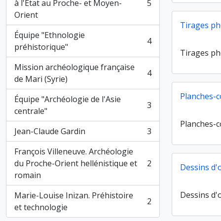
à l'État au Proche- et Moyen-
5
, 5 résultats
Orient
Tirages p
Équipe "Ethnologie
4
, 4 résultats
préhistorique"
Tirages p
Mission archéologique française
4
, 4 résultats
de Mari (Syrie)
Planches-c
Équipe "Archéologie de l'Asie
3
, 3 résultats
centrale"
Planches-c
Jean-Claude Gardin
3
, 3 résultats
François Villeneuve. Archéologie
du Proche-Orient hellénistique et
2
Dessins d'
, 2 résultats
romain
Dessins d'
Marie-Louise Inizan. Préhistoire
2
, 2 résultats
et technologie