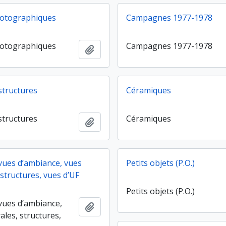
hotographiques
Campagnes 1977-1978
hotographiques
Campagnes 1977-1978
Ajouter au presse-papier
structures
Céramiques
structures
Céramiques
Ajouter au presse-papier
vues d’ambiance, vues
Petits objets (P.O.)
structures, vues d’UF
Petits objets (P.O.)
vues d’ambiance,
Ajouter au presse-papier
ales, structures,