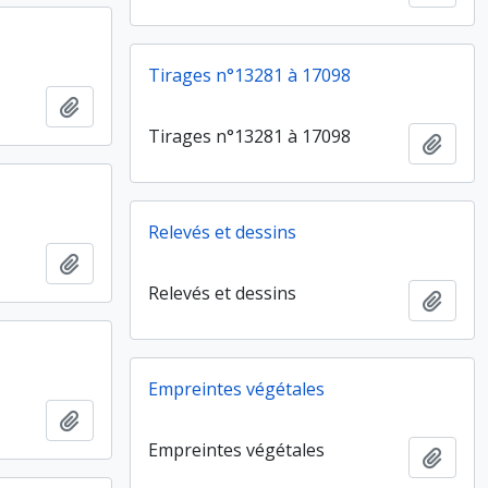
Tirages n°13281 à 17098
Ajouter au presse-papier
Tirages n°13281 à 17098
Ajout
Relevés et dessins
Ajouter au presse-papier
Relevés et dessins
Ajout
Empreintes végétales
Ajouter au presse-papier
Empreintes végétales
Ajout