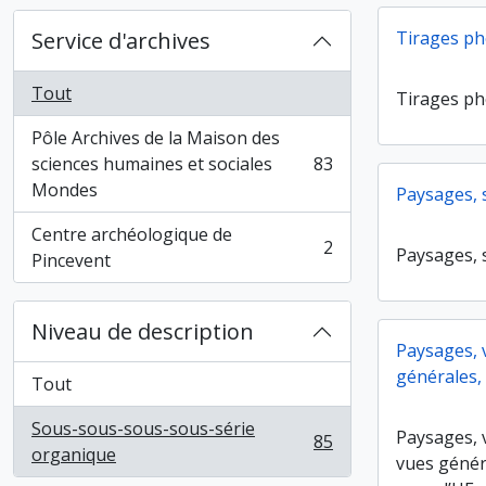
Service d'archives
Tirages p
Tout
Tirages p
Pôle Archives de la Maison des
sciences humaines et sociales
83
, 83 résultats
Mondes
Paysages, 
Centre archéologique de
2
Paysages, 
, 2 résultats
Pincevent
Niveau de description
Paysages, 
générales, 
Tout
Sous-sous-sous-sous-série
Paysages, 
85
, 85 résultats
organique
vues génér