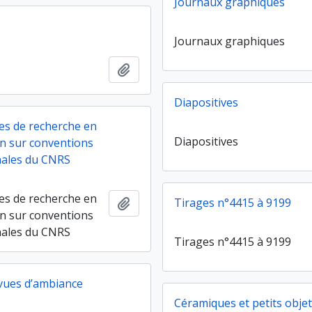
Journaux graphiques
Journaux graphiques
Ajouter au presse-papier
Diapositives
s de recherche en
Diapositives
n sur conventions
nales du CNRS
s de recherche en
Ajouter au presse-papier
Tirages n°4415 à 9199
n sur conventions
nales du CNRS
Tirages n°4415 à 9199
vues d’ambiance
Céramiques et petits objets