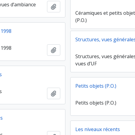
vues d’ambiance
Ajouter au presse-papier
Céramiques et petits obje
(P.O.)
 1998
Structures, vues générales
 1998
Ajouter au presse-papier
Structures, vues générales
vues d’UF
s
Petits objets (P.O.)
s
Ajouter au presse-papier
Petits objets (P.O.)
es
Les niveaux récents
es