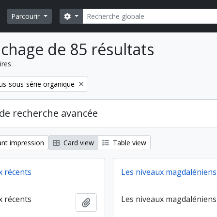
Rechercher
Search options
Parcourir
ichage de 85 résultats
ires
s-sous-série organique
de recherche avancée
nt impression
Card view
Table view
x récents
Les niveaux magdaléniens 
x récents
Les niveaux magdaléniens 
Ajouter au presse-papier