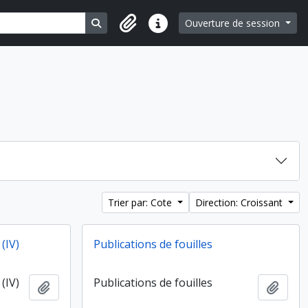
Search in browse page
Ouverture de session
Liens rapides
Trier par: Cote
Direction: Croissant
(IV)
Publications de fouilles
(IV)
Publications de fouilles
Ajouter au presse-papier
Ajout