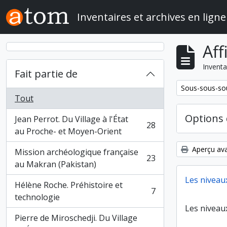
Skip to main content
Inventaires et archives en ligne
Aff
Inventa
Fait partie de
Remove filter:
Sous-sous-sou
Tout
Options 
Jean Perrot. Du Village à l'État
28
, 28 résultats
au Proche- et Moyen-Orient
Aperçu ava
Mission archéologique française
23
, 23 résultats
au Makran (Pakistan)
Les niveau
Hélène Roche. Préhistoire et
7
, 7 résultats
technologie
Les niveau
Pierre de Miroschedji. Du Village