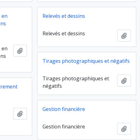
 en
Relevés et dessins
ons
Relevés et dessins
Ajout
 en
Ajouter au presse-papier
ons
Tirages photographiques et négatifs
Tirages photographiques et
Ajout
négatifs
trement
Gestion financière
Ajouter au presse-papier
Gestion financière
Ajout