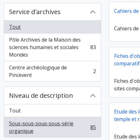
Service d'archives
Cahiers de 
Tout
Cahiers de 
Pôle Archives de la Maison des
sciences humaines et sociales
83
, 83 résultats
Mondes
Fiches d'ob
comparatif
Centre archéologique de
2
, 2 résultats
Pincevent
Fiches d'ob
sites comp
Niveau de description
Tout
Etude des 
temple et r
Sous-sous-sous-sous-série
85
, 85 résultats
organique
Etude des 