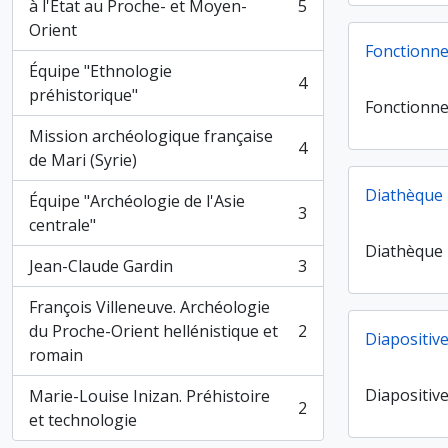
à l'État au Proche- et Moyen-
5
, 5 résultats
Orient
Fonctionne
Équipe "Ethnologie
4
, 4 résultats
préhistorique"
Fonctionne
Mission archéologique française
4
, 4 résultats
de Mari (Syrie)
Diathèque
Équipe "Archéologie de l'Asie
3
, 3 résultats
centrale"
Diathèque
Jean-Claude Gardin
3
, 3 résultats
François Villeneuve. Archéologie
du Proche-Orient hellénistique et
2
Diapositiv
, 2 résultats
romain
Diapositiv
Marie-Louise Inizan. Préhistoire
2
, 2 résultats
et technologie