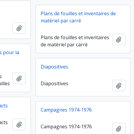
Plans de fouilles et inventaires de
matériel par carré
Ajouter au presse-papier
Plans de fouilles et inventaires
Ajout
de matériel par carré
s pour la
Diapositives
s
Ajouter au presse-papier
illes
Diapositives
Ajout
acts
Campagnes 1974-1976
acts
Ajouter au presse-papier
Campagnes 1974-1976
Ajout