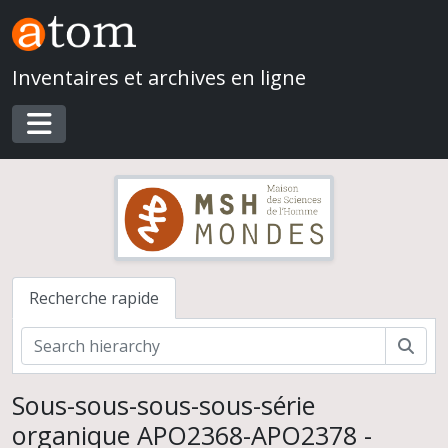
Skip to main content
Inventaires et archives en ligne
Toggle navigation
Recherche rapide
Rech
Sous-sous-sous-sous-série
Équipe Archéologie du Proche-Orient hellénistique et romain
organique APO2368-APO2378 -
Archives collectées par le laboratoire