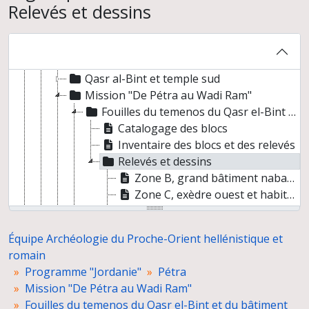
Relevés et dessins
Programme "Syrie"
Programme "Jordanie"
Pétra
Cartographie de la zone de Pétra et inventaire des monuments
Qasr al-Bint et temple sud
Mission "De Pétra au Wadi Ram"
Fouilles du temenos du Qasr el-Bint et du bâtiment nabatéen à l'Est
Catalogage des blocs
Inventaire des blocs et des relevés
Relevés et dessins
Zone B, grand bâtiment nabatéen
Zone C, exèdre ouest et habitation romaine tardive
Zone B, grand bâtiment nabatéen et zone C, exèdre ouest et habitation romaine tardive
Zone C, exèdre ouest et l'habitation romaine tardive
Équipe Archéologie du Proche-Orient hellénistique et
Zone C, exèdre ouest et habitation romaine tardive et zone E, partie occidentale du temenos
romain
Zone C, exèdre ouest et habitation romaine tardive et zone E, partie occidentale du temenos
Programme "Jordanie"
Pétra
Zone C, exèdre ouest et habitation romaine tardive
Mission "De Pétra au Wadi Ram"
Zone C, exèdre ouest et habitation romaine tardive et zone E, partie occidentale du temenos
Fouilles du temenos du Qasr el-Bint et du bâtiment