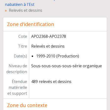
Zone C, exèdre ouest et habitation romaine tardive et zone non identifiée
nabatéen à l'Est
Zone C, exèdre ouest et habitation romaine tardive, zone E, partie occidentale du temenos et zone non identifiée
Relevés et dessins
Zone C, exèdre ouest et habitation romaine tardive et zone non identifiée
Fouilles de la chapelle d'Obodas
Zone d'identification
Rapports et projets de fouilles
Administration des fouilles
"Les jardins romains" de Pétra d'après Pierre Gentelle
Cote
APO2368-APO2378
Jerash
Titre
Relevés et dessins
Programme "Arabie saoudite", Hegra Madain Saleh
Négatifs et tirages photographiques
Date(s)
1999-2010 (Production)
Dossiers d'étude
Préparation de publications
Niveau de
Sous-sous-sous-sous-série organique
Documentation
description
Étendue
489 relevés et dessins
matérielle
et support
Zone du contexte