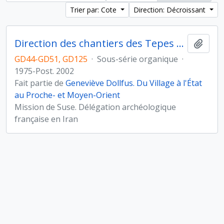
Trier par: Cote
Direction: Décroissant
Direction des chantiers des Tepes Djaffarabad, Djowi et Bendebal (Iran)
Ajout
GD44-GD51, GD125
·
Sous-série organique
·
1975-Post. 2002
Fait partie de
Geneviève Dollfus. Du Village à l'État
au Proche- et Moyen-Orient
Mission de Suse. Délégation archéologique
française en Iran