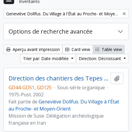
Inventaires
Remove filter:
Geneviève Dollfus. Du Village à l'État au Proche- et Moyen-Orient
Options de recherche avancée
Aperçu avant impression
Card view
Table view
Trier par: Date modifiée
Direction: Décroissant
Direction des chantiers des Tepes Djaffarabad, Djowi et Bendebal (Iran)
Ajout
GD44-GD51, GD125
·
Sous-série organique
·
1975-Post. 2002
Fait partie de
Geneviève Dollfus. Du Village à l'État
au Proche- et Moyen-Orient
Mission de Suse. Délégation archéologique
française en Iran