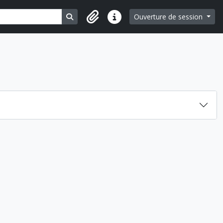
Search in browse page
Ouverture de session
Liens rapides