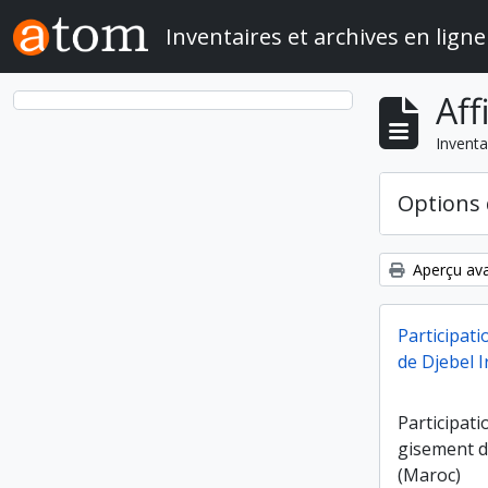
Skip to main content
Inventaires et archives en ligne
Aff
Inventa
Options 
Aperçu ava
Participati
de Djebel 
Participati
gisement d
(Maroc)