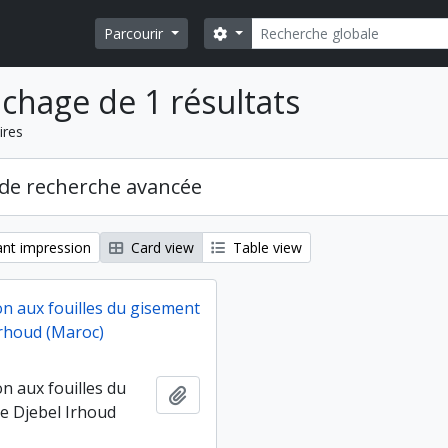
Rechercher
Search options
Parcourir
ichage de 1 résultats
ires
de recherche avancée
nt impression
Card view
Table view
on aux fouilles du gisement
Irhoud (Maroc)
on aux fouilles du
Ajouter au presse-papier
e Djebel Irhoud