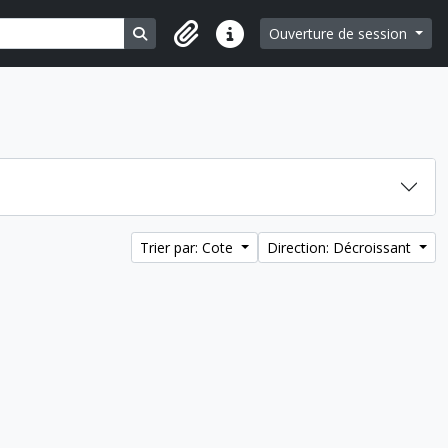
Search in browse page
Ouverture de session
Liens rapides
Trier par: Cote
Direction: Décroissant