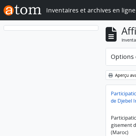
Skip to main content
Inventaires et archives en ligne
Aff
Inventa
Options 
Aperçu ava
Participati
de Djebel 
Participati
gisement d
(Maroc)