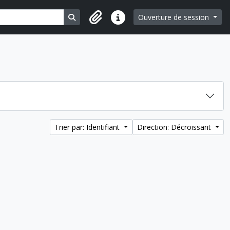
Search in browse page
Ouverture de session
Liens rapides
Trier par: Identifiant
Direction: Décroissant