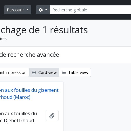
Rechercher
Search options
Parcourir
ichage de 1 résultats
ires
de recherche avancée
nt impression
Card view
Table view
on aux fouilles du gisement
Irhoud (Maroc)
on aux fouilles du
Ajouter au presse-papier
e Djebel Irhoud