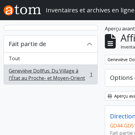
Skip to main content
Inventaires et archives en ligne
Aperçu avant
Aff
Fait partie de
Inventa
Tout
Remove filter:
Geneviève Doll
Geneviève Dollfus. Du Village à
1
Options 
, 1 résultats
l'État au Proche- et Moyen-Orient
Aperçu ava
Directio
GD44-GD51
Fait partie