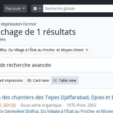
Rechercher
Search options
Parcourir
 impression
Fermer
ichage de 1 résultats
ires
fus. Du Village à l'État au Proche- et Moyen-Orient
de recherche avancée
nt impression
Card view
Table view
n des chantiers des Tepes Djaffarabad, Djowi et 
, GD125
·
Sous-série organique
·
1975-Post. 2002
 de
Geneviève Dollfus. Du Village à l'État au Proche- et Moye