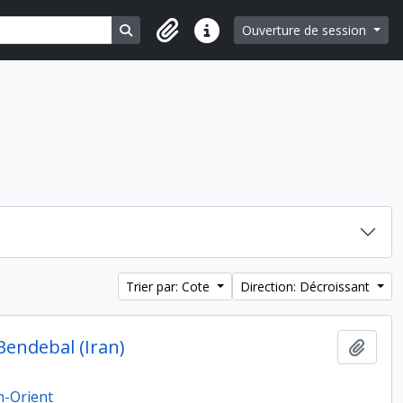
Search in browse page
Ouverture de session
Liens rapides
Trier par: Cote
Direction: Décroissant
Bendebal (Iran)
Ajout
n-Orient