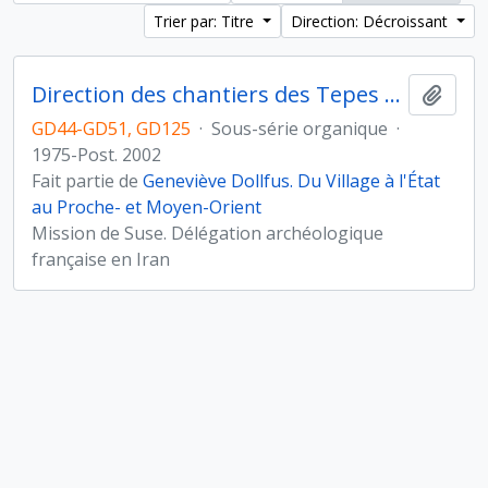
Trier par: Titre
Direction: Décroissant
Direction des chantiers des Tepes Djaffarabad, Djowi et Bendebal (Iran)
Ajout
GD44-GD51, GD125
·
Sous-série organique
·
1975-Post. 2002
Fait partie de
Geneviève Dollfus. Du Village à l'État
au Proche- et Moyen-Orient
Mission de Suse. Délégation archéologique
française en Iran