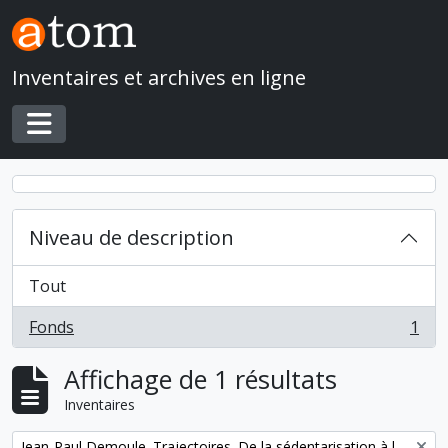
Skip to main content
Inventaires et archives en ligne
Toggle navigation
Niveau de description
Tout
Fonds
1
, 1 résultats
Affichage de 1 résultats
Inventaires
Remove filter:
Jean-Paul Demoule. Trajectoires. De la sédentarisation à l'État