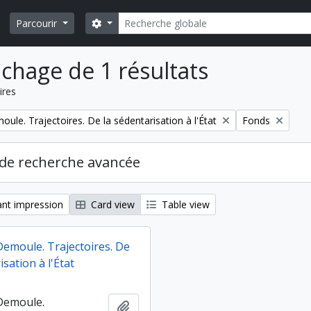
Rechercher
Search options
Parcourir
ichage de 1 résultats
ires
Remove filter:
ule. Trajectoires. De la sédentarisation à l'État
Fonds
de recherche avancée
nt impression
Card view
Table view
Demoule. Trajectoires. De
isation à l'État
Demoule.
Ajouter au presse-papier