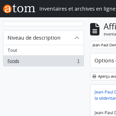
Skip to main content
Inventaires et archives en ligne
Aff
Inventa
Niveau de description
Remove filter:
Jean-Paul Demo
Tout
Options 
Fonds
1
, 1 résultats
Aperçu ava
Jean-Paul 
la sédentar
Jean-Paul 