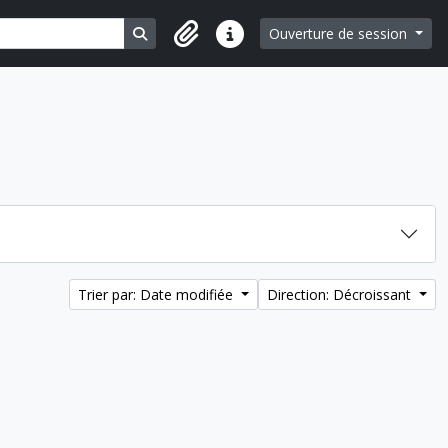
Search in browse page
Ouverture de session
Liens rapides
Trier par: Date modifiée
Direction: Décroissant