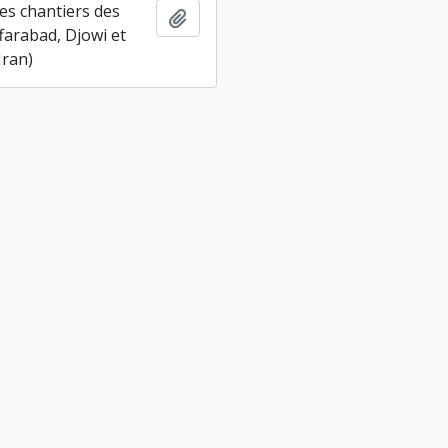
es chantiers des
Ajouter au presse-papier
farabad, Djowi et
Iran)