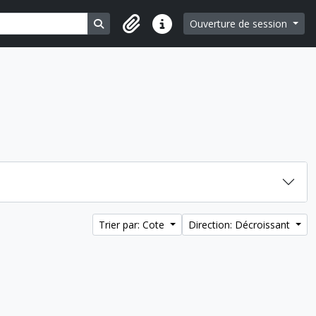
Search in browse page
Ouverture de session
Liens rapides
Trier par: Cote
Direction: Décroissant