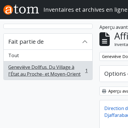
Skip to main content
Inventaires et archives en ligne
Aperçu avant
Aff
Fait partie de
Inventa
Tout
Remove filter:
Geneviève Doll
Geneviève Dollfus. Du Village à
1
Options 
, 1 résultats
l'État au Proche- et Moyen-Orient
Aperçu ava
Direction 
Djaffarabad