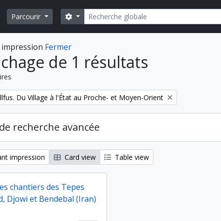
Rechercher
Search options
Parcourir
 impression
Fermer
ichage de 1 résultats
ires
fus. Du Village à l'État au Proche- et Moyen-Orient
de recherche avancée
nt impression
Card view
Table view
des chantiers des Tepes
, Djowi et Bendebal (Iran)