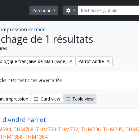
Rechercher
Search options
Parcourir
 impression
Fermer
ichage de 1 résultats
ires
Remove filter:
ologique française de Mari (Syrie)
Parrot André
de recherche avancée
nt impression
Card view
Table view
n d'André Parrot
694, THM708, THM728-THM732, THM736-THM745, THM7
 THM1358-THM1364