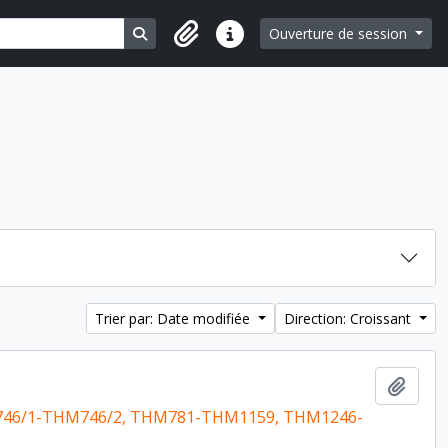
Search in browse page
Ouverture de session
Liens rapides
Trier par: Date modifiée
Direction: Croissant
Ajout
46/1-THM746/2, THM781-THM1159, THM1246-