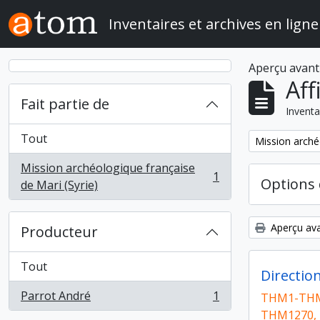
Skip to main content
Inventaires et archives en ligne
Aperçu avant
Aff
Fait partie de
Inventa
Tout
Remove filter:
Mission arché
Mission archéologique française
1
Options 
, 1 résultats
de Mari (Syrie)
Aperçu ava
Producteur
Tout
Directio
Parrot André
1
THM1-THM
, 1 résultats
THM1270,