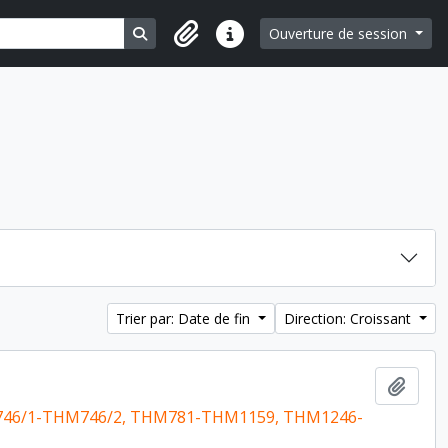
Search in browse page
Ouverture de session
Liens rapides
Trier par: Date de fin
Direction: Croissant
Ajout
46/1-THM746/2, THM781-THM1159, THM1246-