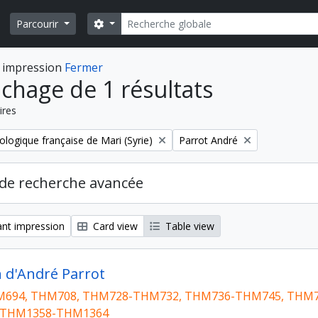
Rechercher
Search options
Parcourir
 impression
Fermer
ichage de 1 résultats
ires
Remove filter:
ologique française de Mari (Syrie)
Parrot André
de recherche avancée
nt impression
Card view
Table view
n d'André Parrot
694, THM708, THM728-THM732, THM736-THM745, THM7
 THM1358-THM1364