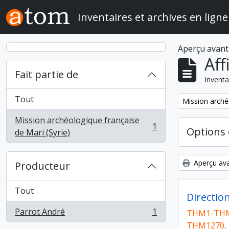
Skip to main content
Inventaires et archives en ligne
Aperçu avant
Aff
Fait partie de
Inventa
Tout
Remove filter:
Mission arché
Mission archéologique française
1
Options 
, 1 résultats
de Mari (Syrie)
Aperçu ava
Producteur
Tout
Directio
Parrot André
1
THM1-THM
, 1 résultats
THM1270,