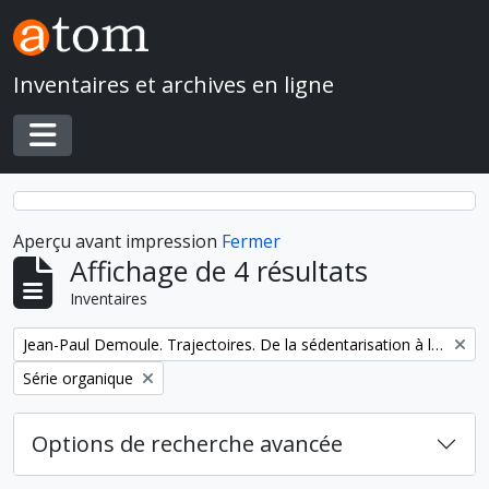
Skip to main content
Inventaires et archives en ligne
Toggle navigation
Aperçu avant impression
Fermer
Affichage de 4 résultats
Inventaires
Remove filter:
Jean-Paul Demoule. Trajectoires. De la sédentarisation à l'État
Remove filter:
Série organique
Options de recherche avancée