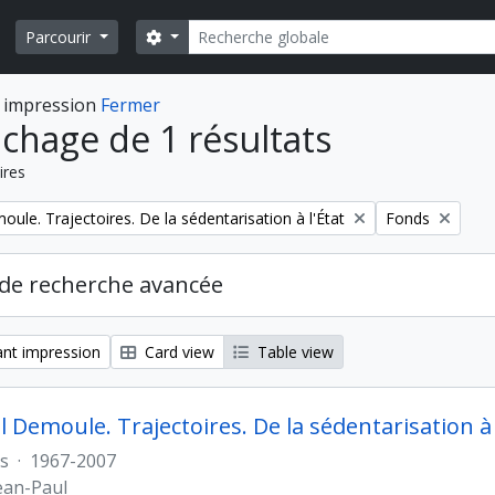
Rechercher
Search options
Parcourir
 impression
Fermer
ichage de 1 résultats
ires
Remove filter:
ule. Trajectoires. De la sédentarisation à l'État
Fonds
de recherche avancée
nt impression
Card view
Table view
 Demoule. Trajectoires. De la sédentarisation à 
s
·
1967-2007
ean-Paul