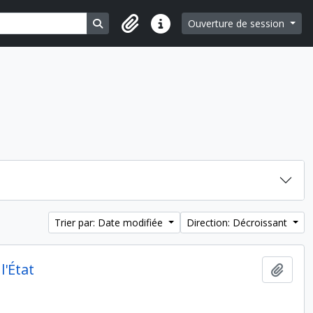
Search in browse page
Ouverture de session
Liens rapides
Trier par: Date modifiée
Direction: Décroissant
l'État
Ajout