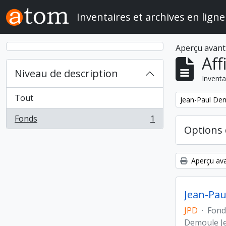
Skip to main content
Inventaires et archives en ligne
Aperçu avant
Aff
Niveau de description
Inventa
Tout
Remove filter:
Jean-Paul Demo
Fonds
1
, 1 résultats
Options 
Aperçu ava
Jean-Paul
JPD
·
Fond
Demoule J