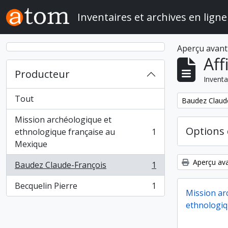
Skip to main content
Inventaires et archives en ligne
Aperçu avant
Aff
Producteur
Inventa
Tout
Remove filter:
Baudez Claud
Mission archéologique et
Options 
ethnologique française au
1
, 1 résultats
Mexique
Aperçu ava
Baudez Claude-François
1
, 1 résultats
Becquelin Pierre
1
, 1 résultats
Mission ar
ethnologiq