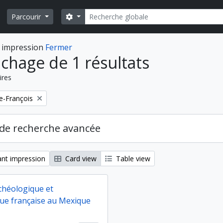
Rechercher
Search options
Parcourir
 impression
Fermer
ichage de 1 résultats
ires
e-François
de recherche avancée
nt impression
Card view
Table view
chéologique et
ue française au Mexique