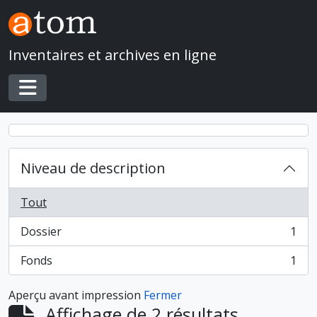
Skip to main content
Inventaires et archives en ligne
Toggle navigation
Niveau de description
Tout
Dossier
1
, 1 résultats
Fonds
1
, 1 résultats
Aperçu avant impression
Fermer
Affichage de 2 résultats