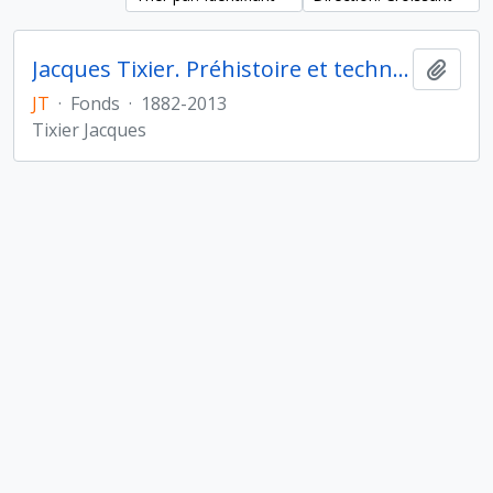
Jacques Tixier. Préhistoire et technologie
Ajout
JT
·
Fonds
·
1882-2013
Tixier Jacques