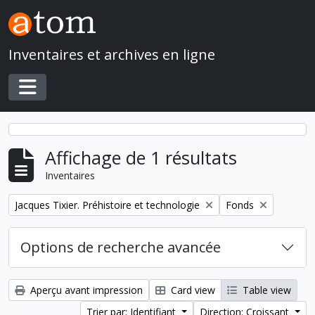
Skip to main content
Inventaires et archives en ligne
Toggle navigation
Affichage de 1 résultats
Inventaires
Remove filter:
Remove filter:
Jacques Tixier. Préhistoire et technologie
Fonds
Options de recherche avancée
Aperçu avant impression
Card view
Table view
Trier par: Identifiant
Direction: Croissant