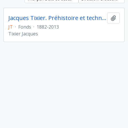
Jacques Tixier. Préhistoire et technologie
Ajout
JT
·
Fonds
·
1882-2013
Tixier Jacques