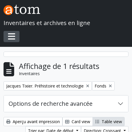
Skip to main content
Inventaires et archives en ligne
Toggle navigation
Affichage de 1 résultats
Inventaires
Remove filter:
Remove filter:
Jacques Tixier. Préhistoire et technologie
Fonds
Options de recherche avancée
Aperçu avant impression
Card view
Table view
Trier par: Date de début
Direction: Croissant