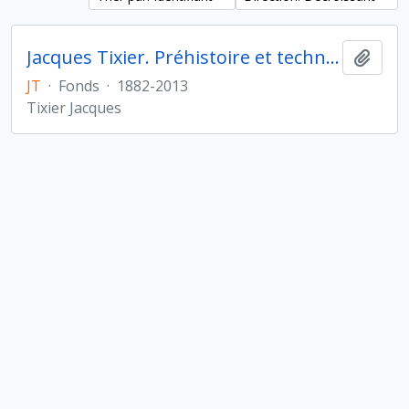
Jacques Tixier. Préhistoire et technologie
Ajout
JT
·
Fonds
·
1882-2013
Tixier Jacques