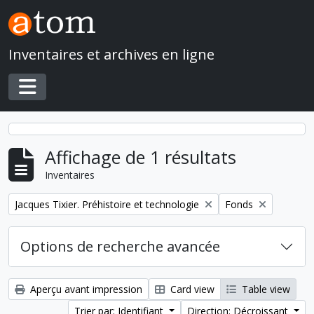
Skip to main content
Inventaires et archives en ligne
Toggle navigation
Affichage de 1 résultats
Inventaires
Remove filter:
Remove filter:
Jacques Tixier. Préhistoire et technologie
Fonds
Options de recherche avancée
Aperçu avant impression
Card view
Table view
Trier par: Identifiant
Direction: Décroissant