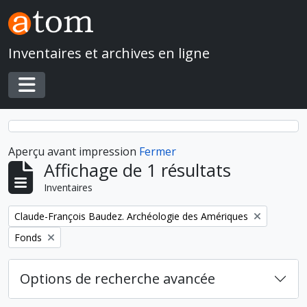
Skip to main content
Inventaires et archives en ligne
Toggle navigation
Aperçu avant impression
Fermer
Affichage de 1 résultats
Inventaires
Remove filter:
Claude-François Baudez. Archéologie des Amériques
Remove filter:
Fonds
Options de recherche avancée