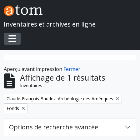
Skip to main content
Inventaires et archives en ligne
Toggle navigation
Aperçu avant impression
Fermer
Affichage de 1 résultats
Inventaires
Remove filter:
Claude-François Baudez. Archéologie des Amériques
Remove filter:
Fonds
Options de recherche avancée