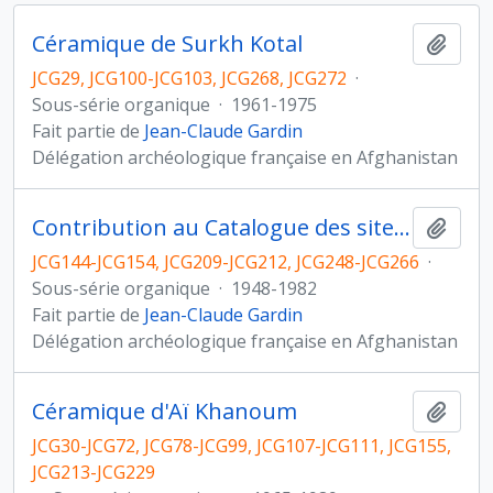
Céramique de Surkh Kotal
Ajout
JCG29, JCG100-JCG103, JCG268, JCG272
·
Sous-série organique
·
1961-1975
Fait partie de
Jean-Claude Gardin
Délégation archéologique française en Afghanistan
Contribution au Catalogue des sites archéologiques d’Afghanistan de W. Ball et étude du matériel céramique issu de diverses prospections
Ajout
JCG144-JCG154, JCG209-JCG212, JCG248-JCG266
·
Sous-série organique
·
1948-1982
Fait partie de
Jean-Claude Gardin
Délégation archéologique française en Afghanistan
Céramique d'Aï Khanoum
Ajout
JCG30-JCG72, JCG78-JCG99, JCG107-JCG111, JCG155,
JCG213-JCG229