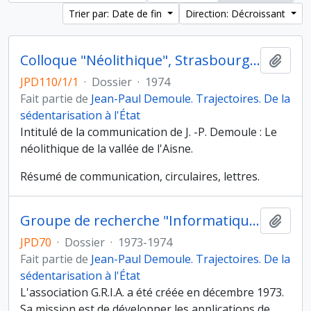
Trier par: Date de fin
Direction: Décroissant
Colloque "Néolithique", Strasbourg (19 au 20 octobre 1974)
Ajout
JPD110/1/1
·
Dossier
·
1974
Fait partie de
Jean-Paul Demoule. Trajectoires. De la
sédentarisation à l'État
Intitulé de la communication de J. -P. Demoule : Le
néolithique de la vallée de l'Aisne.
Résumé de communication, circulaires, lettres.
Groupe de recherche "Informatique et archéologie"
Ajout
JPD70
·
Dossier
·
1973-1974
Fait partie de
Jean-Paul Demoule. Trajectoires. De la
sédentarisation à l'État
L'association G.R.I.A. a été créée en décembre 1973.
Sa mission est de développer les applications de