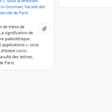
s », sous la direction
roi-Gourhan, Faculté des
iversité de Paris
n de thèse de
Ajouter au presse-papier
La signification de
tre paléolithique.
 applications », sous
n d’André Leroi-
culté des lettres,
de Paris