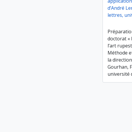
application
d’André Le
lettres, un
Préparatio
doctorat « 
l’art rupes
Méthode et
la directio
Gourhan, Fa
université 