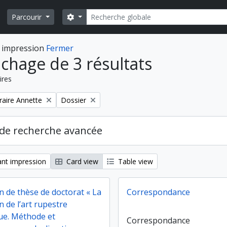
Rechercher
Search options
Parcourir
 impression
Fermer
ichage de 3 résultats
ires
Remove filter:
aire Annette
Dossier
de recherche avancée
nt impression
Card view
Table view
n de thèse de doctorat « La
Correspondance
on de l’art rupestre
que. Méthode et
Correspondance