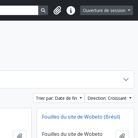
Search in browse page
Ouverture de session
Liens rapides
Trier par: Date de fin
Direction: Croissant
Fouilles du site de Wobeto (Brésil)
Fouilles du site de Wobeto
Ajouter au presse-papier
Ajout