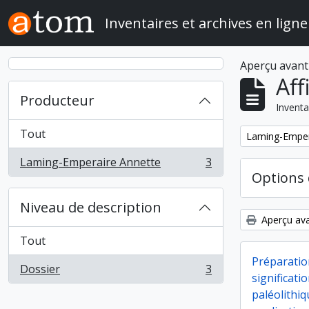
Skip to main content
Inventaires et archives en ligne
Aperçu avant
Aff
Producteur
Inventa
Tout
Remove filter:
Laming-Emper
Laming-Emperaire Annette
3
, 3 résultats
Options 
Niveau de description
Aperçu ava
Tout
Préparatio
Dossier
3
, 3 résultats
significati
paléolithi